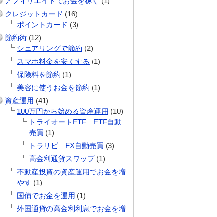
アフィリエイトでお金を稼ぐ
(1)
クレジットカード
(16)
ポイントカード
(3)
節約術
(12)
シェアリングで節約
(2)
スマホ料金を安くする
(1)
保険料を節約
(1)
美容に使うお金を節約
(1)
資産運用
(41)
100万円から始める資産運用
(10)
トライオートETF｜ETF自動
売買
(1)
トラリピ｜FX自動売買
(3)
高金利通貨スワップ
(1)
不動産投資の資産運用でお金を増
やす
(1)
国債でお金を運用
(1)
外国通貨の高金利利息でお金を増