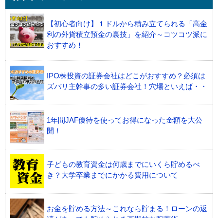
【初心者向け】１ドルから積み立てられる「高金
利の外貨積立預金の裏技」を紹介～コツコツ派に
おすすめ！
IPO株投資の証券会社はどこがおすすめ？必須は
ズバリ主幹事の多い証券会社！穴場といえば・・
1年間JAF優待を使ってお得になった金額を大公
開！
子どもの教育資金は何歳までにいくら貯めるべ
き？大学卒業までにかかる費用について
お金を貯める方法～これなら貯まる！ローンの返