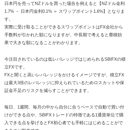
日本円を売ってNZドルを買った場合を例えると【NZドル金利
1.7% － 日本円金利0.1% ＝ スワップポイント1.6%】となりま
す。
実際に受け取ることができるスワップポイントはFX会社から
手数料が引かれた額になりますが、中長期で考えると塵積効
果で大きな額になることがわかります。
今注目されているのは低レバレッジではじめられるSBIFXの積
立FXです。
FXと聞くと高いレバレッジをかけるイメージですが、積立FX
は最大3倍のレバレッジに抑えられているためロスカットや保
証金不足のリスクを減らすことができます。
毎日、1週間、毎月の中から自分に合うペースで自動で買い付
けができる点や、SBIFXトレードの特徴である1通貨単位で購
入できる点を挙げるとFX初心者でも手軽にはじめることがで