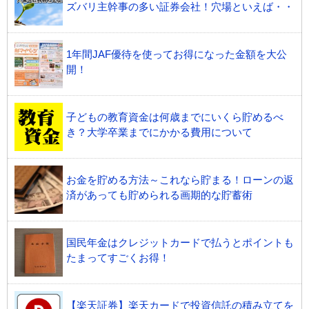
ズバリ主幹事の多い証券会社！穴場といえば・・
1年間JAF優待を使ってお得になった金額を大公
開！
子どもの教育資金は何歳までにいくら貯めるべ
き？大学卒業までにかかる費用について
お金を貯める方法～これなら貯まる！ローンの返
済があっても貯められる画期的な貯蓄術
国民年金はクレジットカードで払うとポイントも
たまってすごくお得！
【楽天証券】楽天カードで投資信託の積み立てを