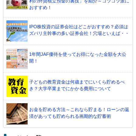
利の外貨積立預金の裏技」を紹介～コツコツ派に
おすすめ！
IPO株投資の証券会社はどこがおすすめ？必須は
ズバリ主幹事の多い証券会社！穴場といえば・・
1年間JAF優待を使ってお得になった金額を大公
開！
子どもの教育資金は何歳までにいくら貯めるべ
き？大学卒業までにかかる費用について
お金を貯める方法～これなら貯まる！ローンの返
済があっても貯められる画期的な貯蓄術