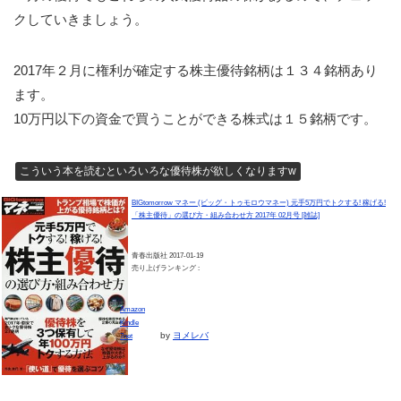
クしていきましょう。
2017年２月に権利が確定する株主優待銘柄は１３４銘柄あり
ます。
10万円以下の資金で買うことができる株式は１５銘柄です。
こういう本を読むといろいろな優待株が欲しくなりますw
BIGtomorrow マネー (ビッグ・トゥモロウマネー) 元手5万円でトクする! 稼げる!
「株主優待」の選び方・組み合わせ方 2017年 02月号 [雑誌]
青春出版社 2017-01-19
売り上げランキング :
Amazon
Kindle
by
ヨメレバ
7net