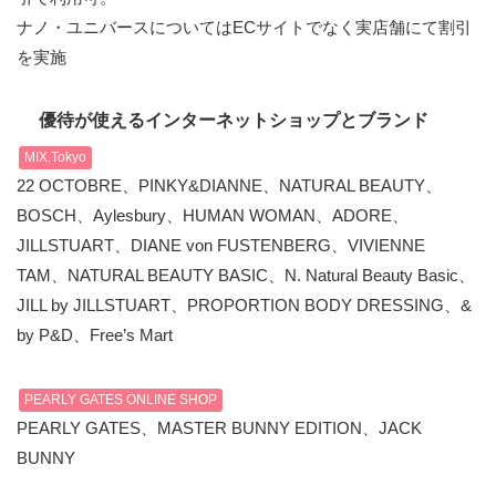
ナノ・ユニバースについてはECサイトでなく実店舗にて割引
を実施
優待が使えるインターネットショップとブランド
MIX.Tokyo
22 OCTOBRE、PINKY&DIANNE、NATURAL BEAUTY、
BOSCH、Aylesbury、HUMAN WOMAN、ADORE、
JILLSTUART、DIANE von FUSTENBERG、VIVIENNE
TAM、NATURAL BEAUTY BASIC、N. Natural Beauty Basic、
JILL by JILLSTUART、PROPORTION BODY DRESSING、&
by P&D、Free’s Mart
PEARLY GATES ONLINE SHOP
PEARLY GATES、MASTER BUNNY EDITION、JACK
BUNNY