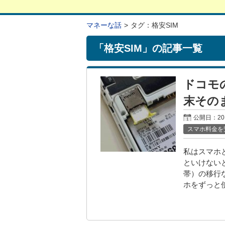
マネーな話
タグ：格安SIM
「
格安SIM
」の記事一覧
ドコモ
末その
公開日：
2
スマホ料金を
私はスマホ
といけないと
帯）の移行
ホをずっと