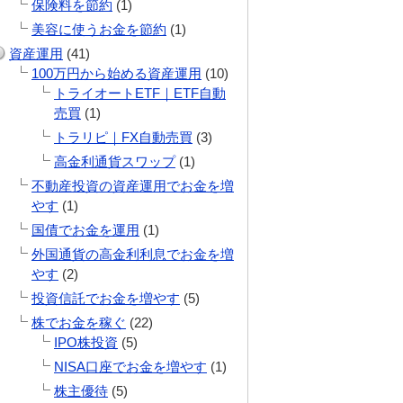
保険料を節約
(1)
美容に使うお金を節約
(1)
資産運用
(41)
100万円から始める資産運用
(10)
トライオートETF｜ETF自動
売買
(1)
トラリピ｜FX自動売買
(3)
高金利通貨スワップ
(1)
不動産投資の資産運用でお金を増
やす
(1)
国債でお金を運用
(1)
外国通貨の高金利利息でお金を増
やす
(2)
投資信託でお金を増やす
(5)
株でお金を稼ぐ
(22)
IPO株投資
(5)
NISA口座でお金を増やす
(1)
株主優待
(5)