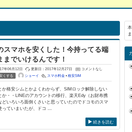
本
ま
のスマホを安くした！今持ってる端
ままでいけるんです！
017年06月12日
更新日：
2017年12月27日
コメントなし
ショーイ
安くする
スマホ料金
•
格安SIM
とか格安シムとかよくわからず、SIMロック解除しない
か・・LINEのアカウントの移行、楽天Edy（お財布携
などいろいろ面倒くさいと思っていたのでドコモのスマ
使っていまいたが、ドコ …
続きを読む